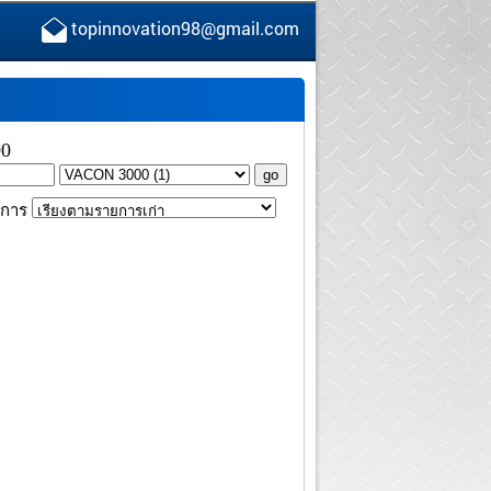
topinnovation98@gmail.com
0
การ